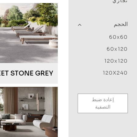
تجاري
الحجم
60x60
60x120
120x120
EET STONE GREY
120X240
إعادة ضبط
التصفية