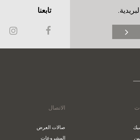
بريدية.
تابعنا
ات
الاتصال
يك
صالات العرض
ين
المشروعات