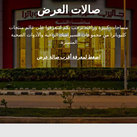
صالات العرض
مساحات كبيرة وراقبة ترحب بكم لتتعرفوا على عالم منتجات
كليوباترا من مجموعات السيراميك الراقية والأدوات الصحية
المتميزة.
اضغط لمعرفة أقرب صالة عرض