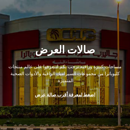
صالات العرض
مساحات كبيرة وراقبة ترحب بكم لتتعرفوا على عالم منتجات
كليوباترا من مجموعات السيراميك الراقية والأدوات الصحية
المتميزة.
اضغط لمعرفة أقرب صالة عرض