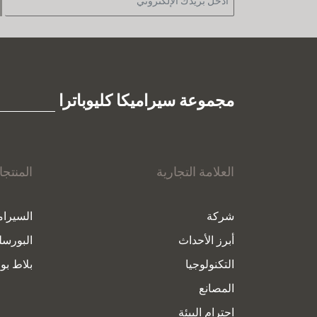
مجموعة سيراميكا كليوباترا
العلامة التجارية
المنتج
شركة
السيرام
أبرز الأحداث
البورسل
التكنولوجيا
بلاط بور
المصانع
احترام البيئة