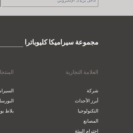
مجموعة سيراميكا كليوباترا
العلامة التجارية
المنتج
شركة
السيرام
أبرز الأحداث
البورسل
التكنولوجيا
بلاط بور
المصانع
احترام البيئة