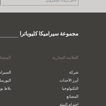
مجموعة سيراميكا كليوباترا
العلامة التجارية
المنتج
شركة
السيرام
أبرز الأحداث
البورسل
التكنولوجيا
بلاط بور
المصانع
احترام البيئة