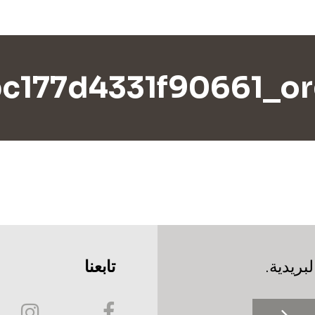
c177d4331f90661_o
بريدية.
تابعنا