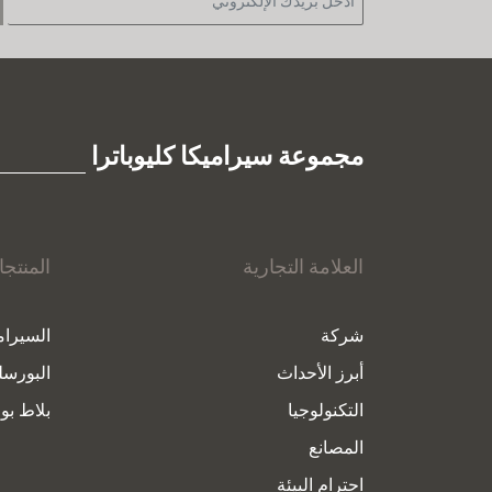
مجموعة سيراميكا كليوباترا
العلامة التجارية
المنتج
شركة
السيرام
أبرز الأحداث
البورسل
التكنولوجيا
بلاط بور
المصانع
احترام البيئة