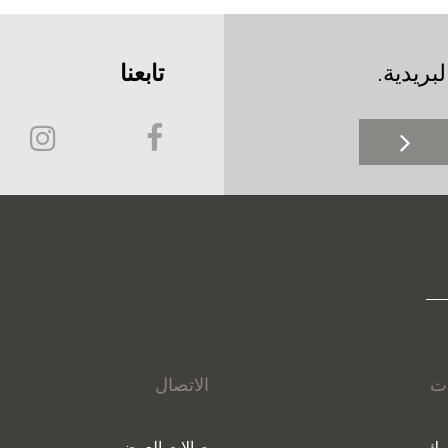
بريدية.
تابعنا
ات
الاتصال
يك
صالات العرض