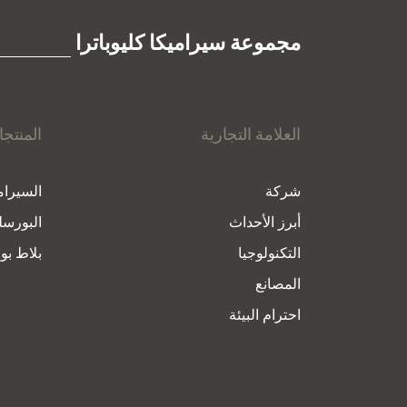
مجموعة سيراميكا كليوباترا
العلامة التجارية
المنتج
شركة
السيرام
أبرز الأحداث
البورسل
التكنولوجيا
بلاط بور
المصانع
احترام البيئة