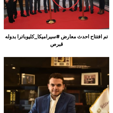
تم افتتاح احدث معارض #سيراميكا_كليوباترا بدوله
قبرص