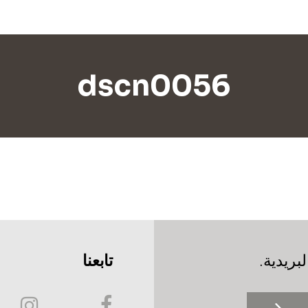
dscn0056
بريدية.
تابعنا