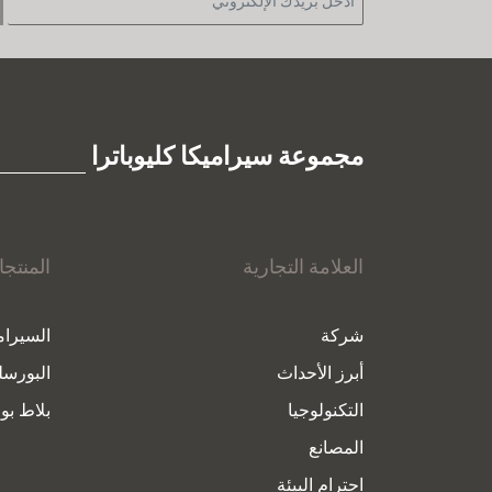
مجموعة سيراميكا كليوباترا
العلامة التجارية
المنتج
شركة
السيرام
أبرز الأحداث
البورسل
التكنولوجيا
بلاط بور
المصانع
احترام البيئة