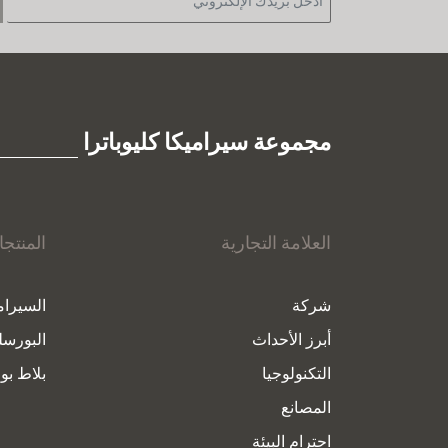
مجموعة سيراميكا كليوباترا
العلامة التجارية
المنتج
شركة
السيرام
أبرز الأحداث
البورسل
التكنولوجيا
بلاط بور
المصانع
احترام البيئة