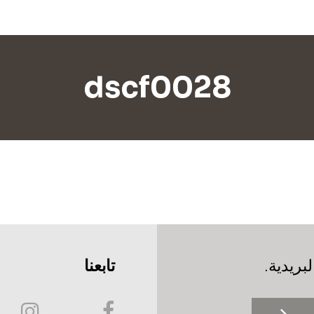
dscf0028
بريدية.
تابعنا