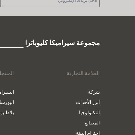
مجموعة سيراميكا كليوباترا
العلامة التجارية
المنتج
شركة
السيرام
أبرز الأحداث
البورسل
التكنولوجيا
بلاط بور
المصانع
احترام البيئة