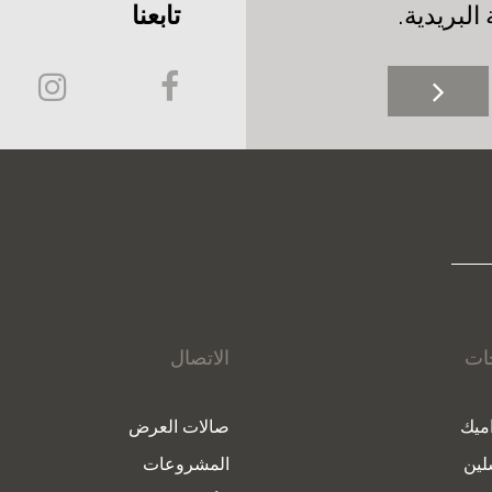
لبريدية.
تابعنا
جات
الاتصال
ميك
صالات العرض
لين
المشروعات