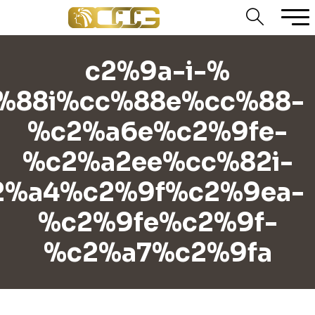
%c2%9a-i-
%88i%cc%88e%cc%88-
%c2%a6e%c2%9fe-
%c2%a2ee%cc%82i-
2%a4%c2%9f%c2%9ea-
%c2%9fe%c2%9f-
%c2%a7%c2%9fa